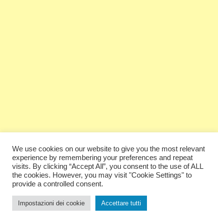
We use cookies on our website to give you the most relevant
experience by remembering your preferences and repeat
visits. By clicking “Accept All”, you consent to the use of ALL
the cookies. However, you may visit "Cookie Settings" to
provide a controlled consent.
Copyright © 2026 Guitar Quarter. Tutti i diritti riservati.
Impostazioni dei cookie
Accettare tutti