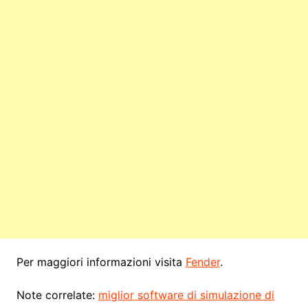
Per maggiori informazioni visita
Fender
.
Note correlate:
miglior software di simulazione di