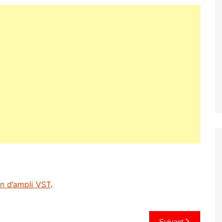
on d’ampli VST
.
Suivant