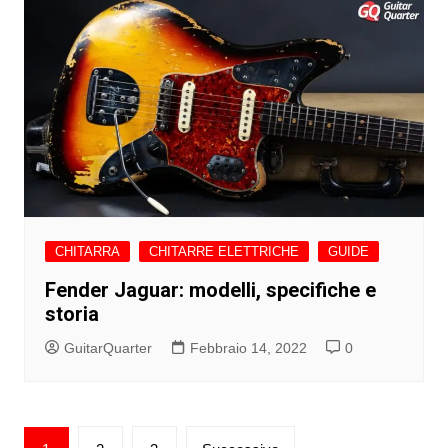
CHITARRA
CHITARRE ELETTRICHE
GUIDE
Fender Jaguar: modelli, specifiche e
storia
GuitarQuarter
Febbraio 14, 2022
0
Paginazione