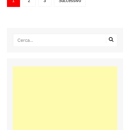
1
2
3
Successivo
degli
articoli