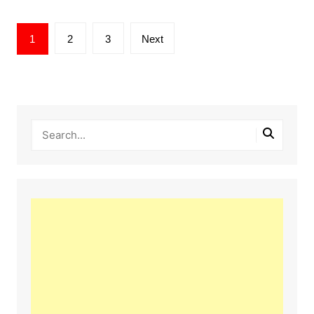
글
1
2
3
Next
페
이
지
매
김