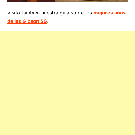
Visita también nuestra guía sobre los
mejores años
de las Gibson SG
.