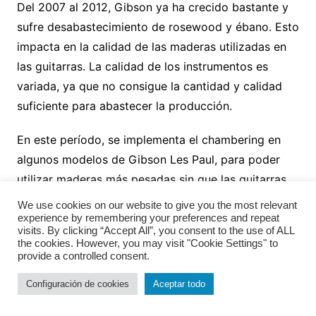
Del 2007 al 2012, Gibson ya ha crecido bastante y
sufre desabastecimiento de rosewood y ébano. Esto
impacta en la calidad de las maderas utilizadas en
las guitarras. La calidad de los instrumentos es
variada, ya que no consigue la cantidad y calidad
suficiente para abastecer la producción.
En este período, se implementa el chambering en
algunos modelos de Gibson Les Paul, para poder
utilizar maderas más pesadas sin que las guitarras
pesen lo que pesa una de los años 70’s. Para el
We use cookies on our website to give you the most relevant
fanático de la marca, esto significa una baja de la
experience by remembering your preferences and repeat
visits. By clicking “Accept All”, you consent to the use of ALL
calidad y rompe con la tradición del modelo. Este
the cookies. However, you may visit "Cookie Settings" to
provide a controlled consent.
problema se ve especialmente agravado en los tres
años que van de 2010 a 2012. Gibson se ve forzada
Configuración de cookies
Aceptar todo
a utilizar trasteras laminadas y de maderas