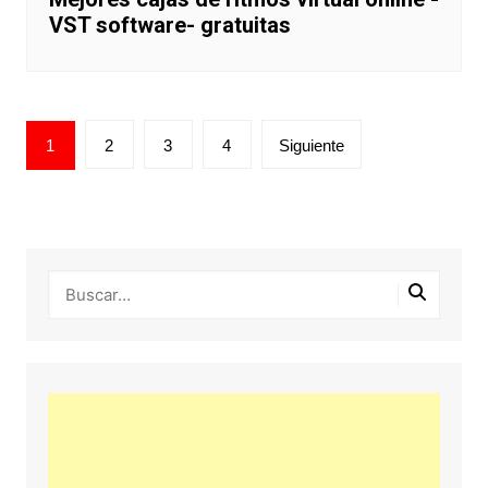
VST software- gratuitas
Paginación
1
2
3
4
Siguiente
de
entradas