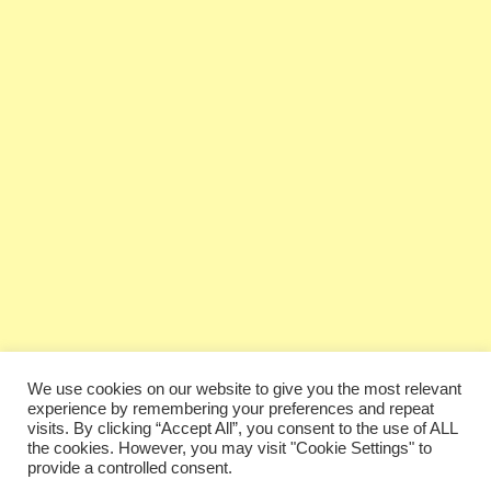
We use cookies on our website to give you the most relevant
experience by remembering your preferences and repeat
visits. By clicking “Accept All”, you consent to the use of ALL
the cookies. However, you may visit "Cookie Settings" to
provide a controlled consent.
Copyright © 2026 Guitar Quarter. Todos los derechos