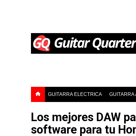
Saltar
al
contenido
GUITARRA ELECTRICA
GUITARRA
Los mejores DAW par
software para tu Ho