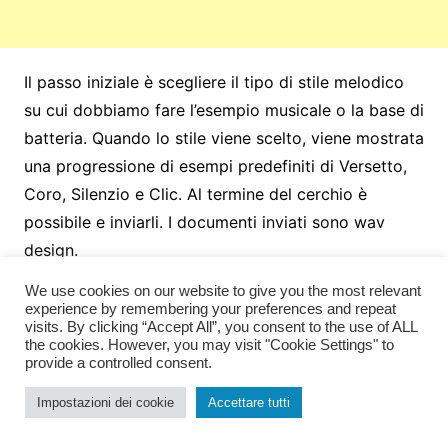
Il passo iniziale è scegliere il tipo di stile melodico
su cui dobbiamo fare l’esempio musicale o la base di
batteria. Quando lo stile viene scelto, viene mostrata
una progressione di esempi predefiniti di Versetto,
Coro, Silenzio e Clic. Al termine del cerchio è
possibile e inviarli. I documenti inviati sono wav
design.
We use cookies on our website to give you the most relevant
In nessun tempo piatto, anche secondi, possiamo
experience by remembering your preferences and repeat
assemblare una base di musicalità o un cerchio di
visits. By clicking “Accept All”, you consent to the use of ALL
the cookies. However, you may visit "Cookie Settings" to
tamburi. Quindi, Drumbot è l’ideale per quando hai
provide a controlled consent.
bisogno di qualcosa di veloce, senza inconvenienti o
Impostazioni dei cookie
Accettare tutti
fondamentalmente per le persone che non hanno
ancora a che fare con le drum machine senza