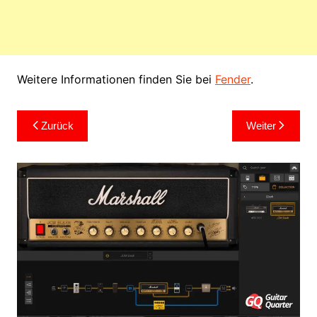
Weitere Informationen finden Sie bei
Fender
.
Beitragsnavigation
Zurück
Weiter