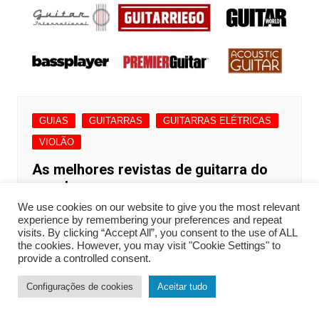
GUIAS
GUITARRAS
GUITARRAS ELÉTRICAS
VIOLÃO
As melhores revistas de guitarra do
mundo
We use cookies on our website to give you the most relevant
GuitarQuarter
julho 10, 2023
0
experience by remembering your preferences and repeat
visits. By clicking “Accept All”, you consent to the use of ALL
the cookies. However, you may visit "Cookie Settings" to
provide a controlled consent.
Configurações de cookies
Aceitar tudo