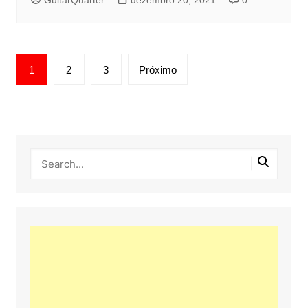
Paginação
1
2
3
Próximo
de
posts