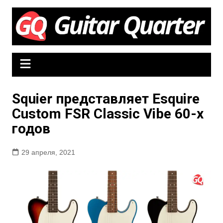
Перейти
к
содержимому
Squier представляет Esquire
Custom FSR Classic Vibe 60-х
годов
29 апреля, 2021