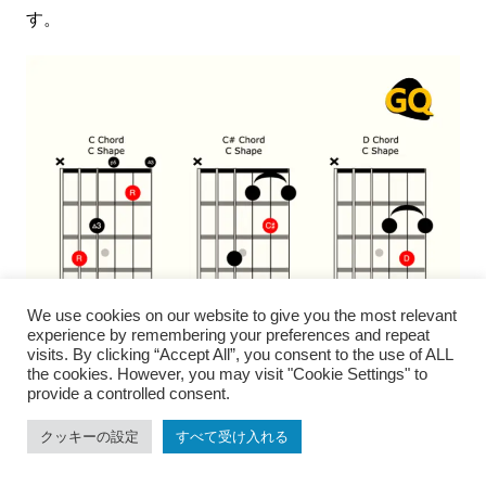
す。
We use cookies on our website to give you the most relevant
experience by remembering your preferences and repeat
visits. By clicking “Accept All”, you consent to the use of ALL
the cookies. However, you may visit "Cookie Settings" to
provide a controlled consent.
フレットボードの音符の名前を知っている
クッキーの設定
すべて受け入れる